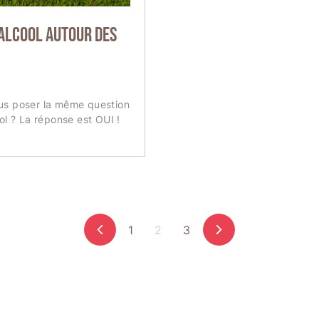
 alcool autour des
s poser la même question
ol ? La réponse est OUI !
1
2
3
Précédent
Suivant