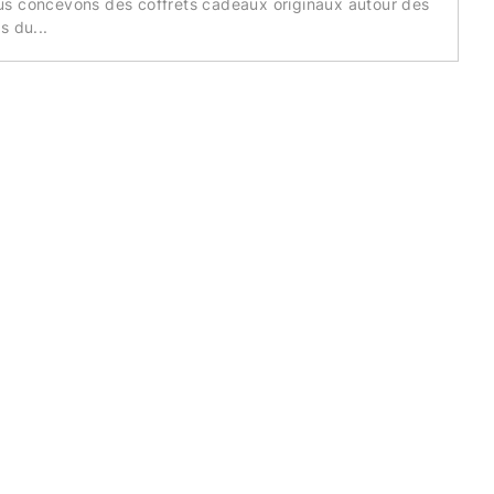
us concevons des coffrets cadeaux originaux autour des
s du...