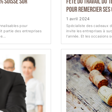
% suisse sur
Fête du travail du 1
pour remercier ses
1 avril 2024
nnalisables pour
Spécialiste des cadeaux 
t partie des entreprises
invite les entreprises à su
e...
l'année. Et les occasions 