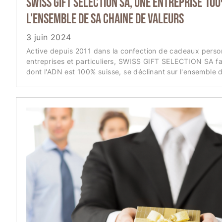
SWISS GIFT SELECTION SA, une entreprise 100
l’ensemble de sa chaine de valeurs
3 juin 2024
Active depuis 2011 dans la confection de cadeaux perso
entreprises et particuliers, SWISS GIFT SELECTION SA fai
dont l'ADN est 100% suisse, se déclinant sur l'ensemble d