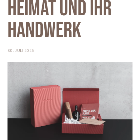
Heimat und ihr
T
I
Handwerk
O
N
30. JULI 2025