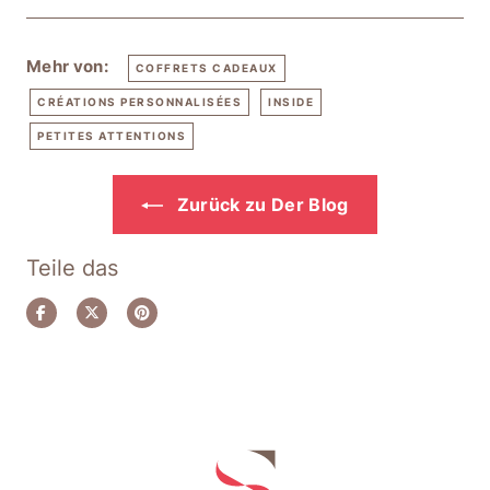
Mehr von:
COFFRETS CADEAUX
CRÉATIONS PERSONNALISÉES
INSIDE
PETITES ATTENTIONS
Zurück zu Der Blog
Teile das
Auf
Auf
Auf
Facebook
Twitter
Pinterest
teilen
twittern
pinnen