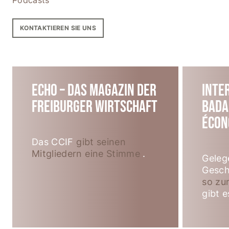
Podcasts
KONTAKTIEREN SIE UNS
Echo – das Magazin der
Inte
Freiburger Wirtschaft
Bada
Écon
Das CCIF
gibt seinen
Mitgliedern eine Stimme
.
Geleg
Gesch
so zu
gibt e