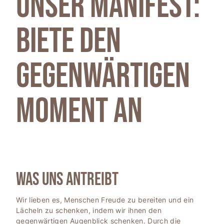
Unser Manifest:
T
I
Biete den
O
N
gegenwärtigen
Moment an
WAS UNS ANTREIBT
Wir lieben es, Menschen Freude zu bereiten und ein
Lächeln zu schenken, indem wir ihnen den
gegenwärtigen Augenblick schenken. Durch die