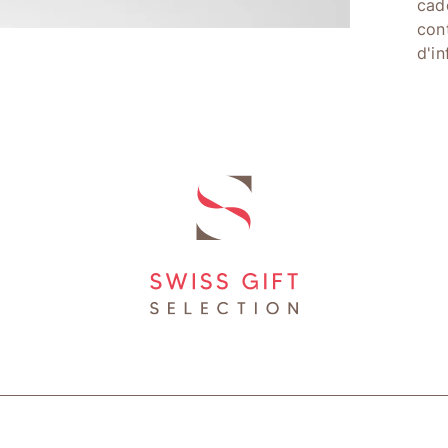
cad
con
d'i
ELECTION SA | Derrière le Château 18 | CH-1618 Châtel-St-Denis |