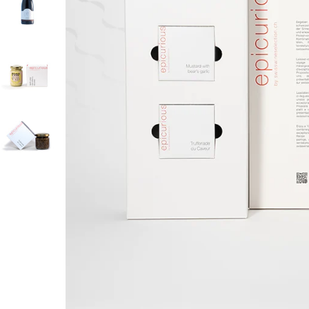
T
I
O
N