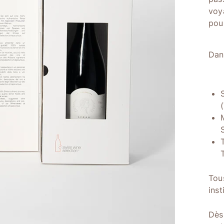
voy
pou
Dan
Tou
inst
Dès