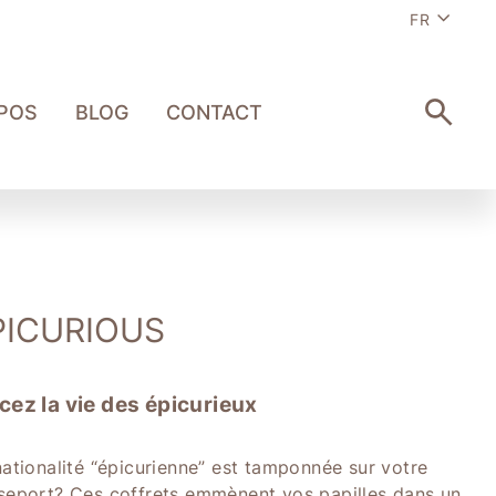
Langue
FR
POS
BLOG
CONTACT
RECHE
PICURIOUS
cez la vie des épicurieux
nationalité “épicurienne” est tamponnée sur votre
seport? Ces coffrets emmènent vos papilles dans un