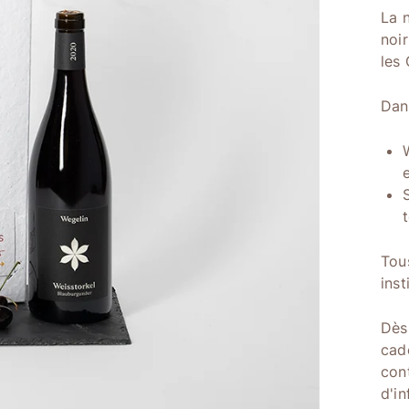
La 
noi
les 
Dan
Tou
inst
Dès
cad
con
d'i