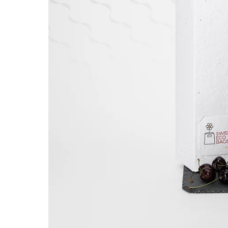
T
I
O
N