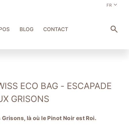
Langue
FR
POS
BLOG
CONTACT
RECHE
WISS ECO BAG - ESCAPADE
UX GRISONS
 Grisons, là où le Pinot Noir est Roi.